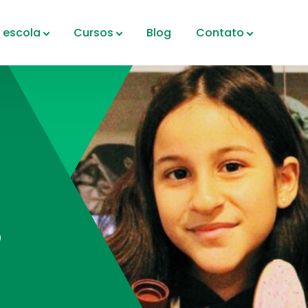
 escola
Cursos
Blog
Contato
º