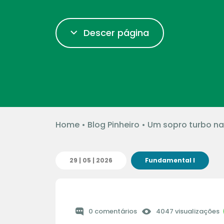
Descer página
Home
•
Blog Pinheiro
•
Um sopro turbo na
29 | 05 | 2026
Fundamental I
0 comentários
4047 visualizações