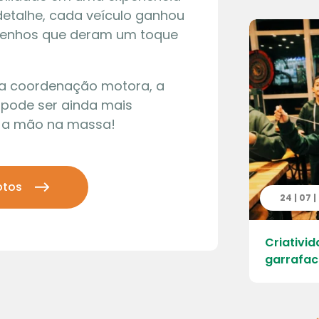
detalhe, cada veículo ganhou
senhos que deram um toque
e a coordenação motora, a
 pode ser ainda mais
s a mão na massa!
otos
 | 2026
24 | 07 
ao Parque Ecológico da Cantareira –
Criativid
 Engordador
garrafac