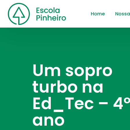
Home
Nossa
Um sopro
turbo na
Ed_Tec – 4
ano