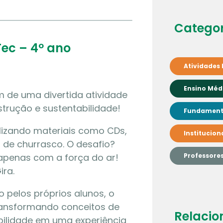
Categor
ec – 4º ano
Atividades 
Ensino Méd
m de uma divertida atividade
strução e sustentabilidade!
Fundamenta
ilizando materiais como CDs,
Institucion
 de churrasco. O desafio?
apenas com a força do ar!
Professore
ira.
 pelos próprios alunos, o
ransformando conceitos de
Relacio
abilidade em uma experiência