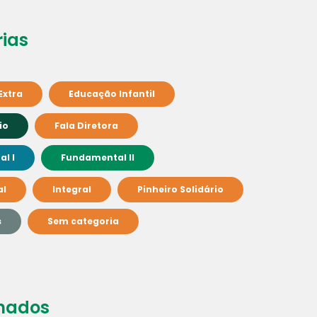
ias
Extra
Educação Infantil
io
Fala Diretora
l I
Fundamental II
al
Integral
Pinheiro Solidário
s
Sem categoria
nados