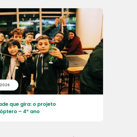
| 2026
20 | 07 | 
ade que gira: o projeto
Aprender, 
óptero – 4º ano