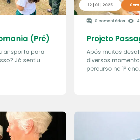
12 | 01 | 2025
Sem 
s
0 comentários
4
homania (Pré)
Projeto Passa
transporta para
Após muitos desaf
sso? Já sentiu
diversos momentos
percurso no 1º an