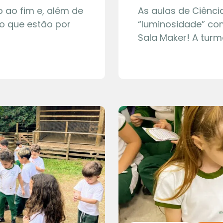
 ao fim e, além de
As aulas de Ciênc
o que estão por
“luminosidade” co
Sala Maker! A turm