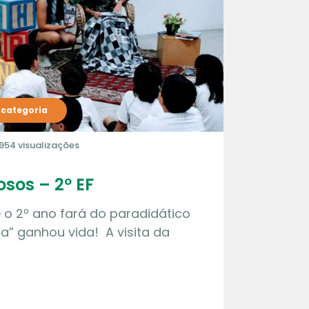
categoria
954 visualizações
osos – 2º EF
e o 2º ano fará do paradidático
a” ganhou vida! A visita da