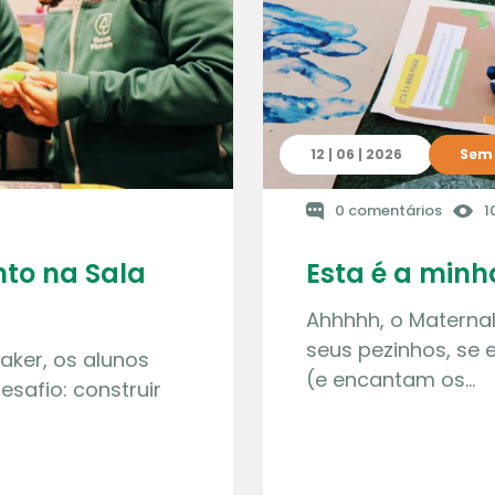
12 | 06 | 2026
Sem 
0 comentários
1
to na Sala
Esta é a min
Ahhhhh, o Materna
seus pezinhos, se
aker, os alunos
(e encantam os…
safio: construir