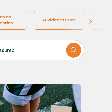
as as
Atividades Extra
Educaç
gorias