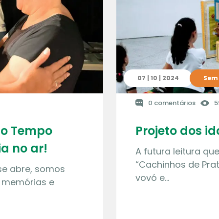
07 | 10 | 2024
Sem 
0 comentários
5
do Tempo
Projeto dos id
a no ar!
A futura leitura qu
“Cachinhos de Prat
se abre, somos
vovó e…
 memórias e