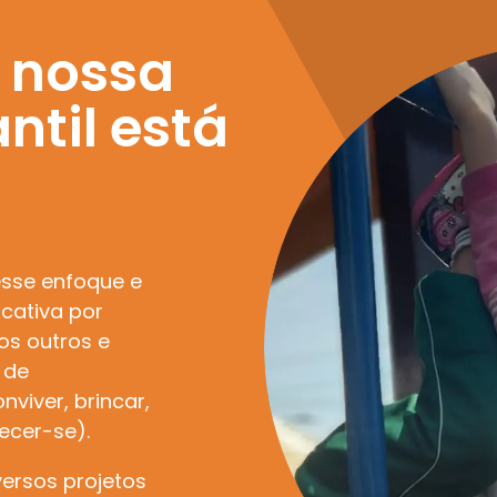
ípios
e nossa
ola e os
 para cada ano
ntil está
sse enfoque e
icativa por
os outros e
 de
viver, brincar,
hecer-se).
versos projetos