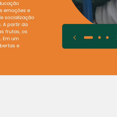
educação
as emoções e
e socialização
 A partir da
s frutas, os
s… Em um
bertas e