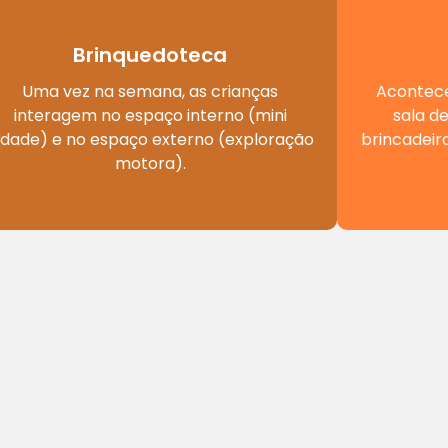
Brinquedoteca
Uma vez na semana, as crianças
Acontece
interagem no espaço interno (mini
sala d
idade) e no espaço externo (exploração
brincadeir
motora).