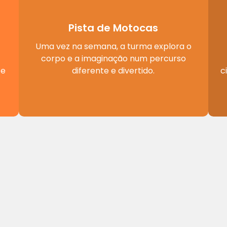
Pista de Motocas
Uma vez na semana, a turma explora o
corpo e a imaginação num percurso
 e
diferente e divertido.
c