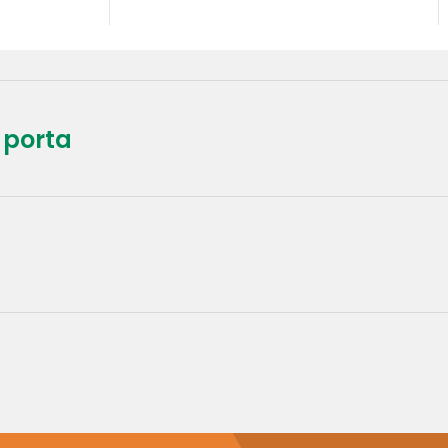
 porta
praticamente
uímos frota
vistoriados e
mente.
idático de
as e
ateriais de