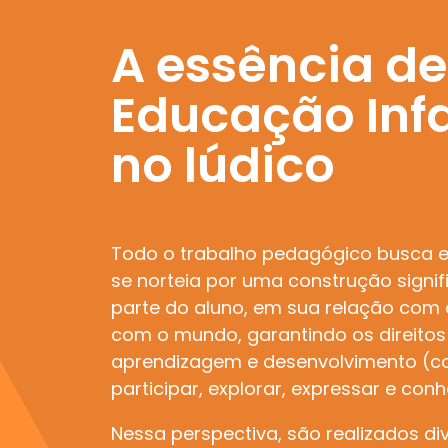
acordo com os princ
A essência d
pedagógicos da esc
objetivos definidos
Educação Infa
letivo.
no lúdico
Todo o trabalho pedagógico busca e
se norteia por uma construção signif
parte do aluno, em sua relação com 
com o mundo, garantindo os direitos
aprendizagem e desenvolvimento (con
participar, explorar, expressar e con
Nessa perspectiva, são realizados di