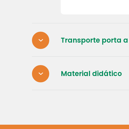
Transporte porta a
Material didático
Nosso transporte é 
porta a porta. Poss
própria, com ônibus 
revisados periodica
Adotamos material d
editoras conceituad
produzimos outros m