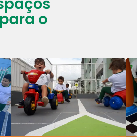
espaços
para o