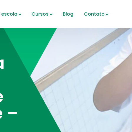
 escola
Cursos
Blog
Contato
a
e
e –