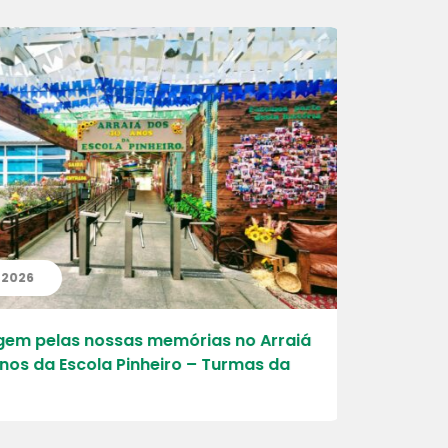
| 2026
22 | 06 | 
em pelas nossas memórias no Arraiá
Viajando p
nos da Escola Pinheiro – Turmas da