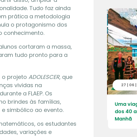
nalidade. Tudo faz ainda
em prática a metodologia
mula o protagonismo dos
do conhecimento.
alunos cortaram a massa,
aram tudo pronto para a
 o projeto
ADOLESCER
, que
nças vividas na
7 | 2026
27 | 06 
durante a FLAEP. Os
 brindes às famílias,
á dos 40 anos voltou a emocionar –
Uma viag
e simbólico ao evento.
 da tarde
dos 40 a
Manhã
matemáticos, os estudantes
idades, variações e