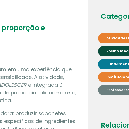
Categor
 proporção e
Atividades 
Ensino Méd
Fundamenta
ram em uma experiência que
ensibilidade. A atividade,
Institucion
ADOLESCER
e integrada à
Professore
 de proporcionalidade direta,
tica.
adora: produzir sabonetes
s específicas de ingredientes
Relacio
rtir disso, ampliar a