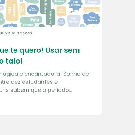
96 visualizações
que te quero! Usar sem
o talo!
 mágica e encantadora! Sonho de
tre dez estudantes e
guns sabem que o período…