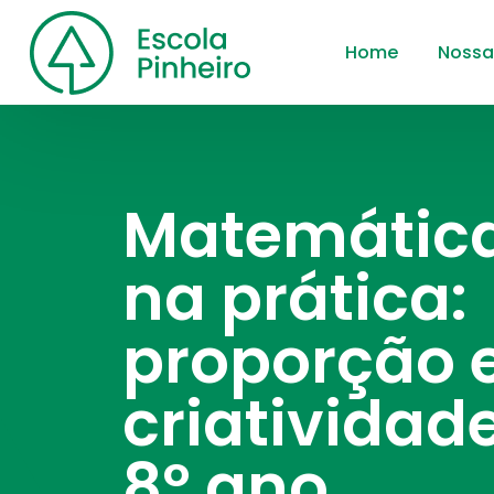
Home
Nossa
Matemátic
na prática:
proporção 
criatividad
8º ano