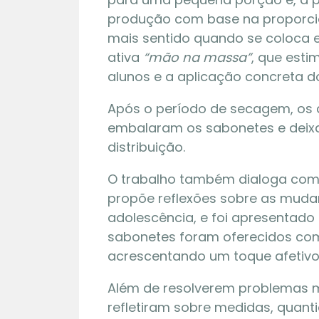
produção com base na proporcio
mais sentido quando se coloca 
ativa
“mão na massa”
, que esti
alunos e a aplicação concreta 
Após o período de secagem, os 
embalaram os sabonetes e deix
distribuição.
O trabalho também dialoga com
propõe reflexões sobre as muda
02 | 0
adolescência, e foi apresentado 
sabonetes foram oferecidos como
O Arrai
acrescentando um toque afetivo 
Turmas
Além de resolverem problemas 
refletiram sobre medidas, quant