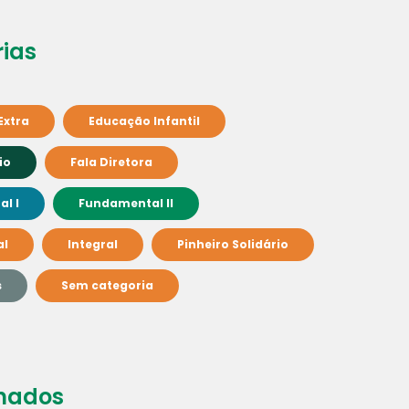
ias
Extra
Educação Infantil
io
Fala Diretora
l I
Fundamental II
al
Integral
Pinheiro Solidário
s
Sem categoria
nados