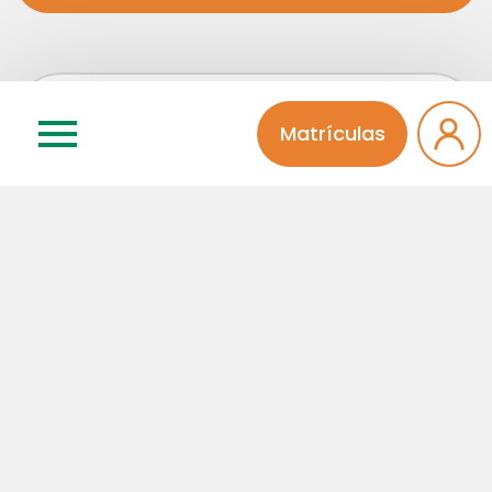
Matrículas
Categorias
Atividades Extra
Educação Infantil
Ensino Médio
Fala Diretora
Fundamental I
Fundamental II
Institucional
Integral