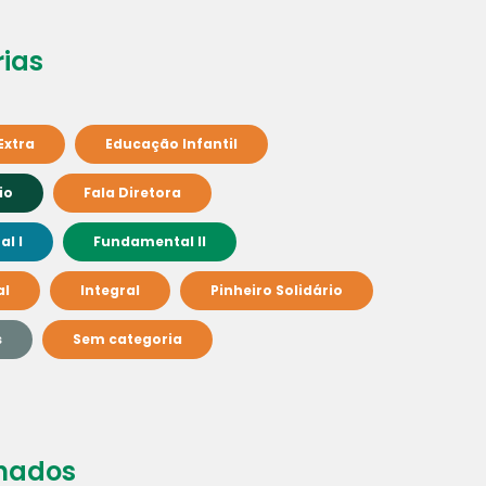
ias
Extra
Educação Infantil
io
Fala Diretora
l I
Fundamental II
al
Integral
Pinheiro Solidário
s
Sem categoria
nados