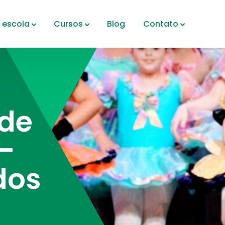
 escola
Cursos
Blog
Contato
 de
 –
dos