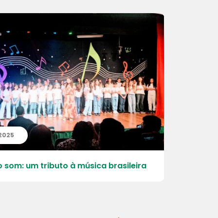
 2025
08 | 11 | 2
 som: um tributo à música brasileira
Apresenta
Infantil e 1