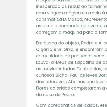
inesperado os reduz ao tamanho 
uma viagem mágica em meio à na
carismática D. Mosca, representa
assume o comando da aventura,
carregam a máquina para o form
Em busca do objeto, Pedro e Alic
Cigarra e Sr. Grilo, e encontra
comunidade de pequenos seres 
Louva-a-Deus de sapatilha de po
08 | 12
as movimentadas Centopeias, as b
curiosos Bicho-Pau, as leves Bor
das adoráveis Abelhas que levar
9º ano 
Flores coloridas completaram a
da casa de Pedro.
Com coreografias delicadas, efei