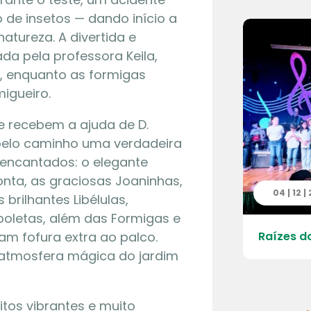
de insetos — dando início a
tureza. A divertida e
da pela professora Keila,
 enquanto as formigas
igueiro.
e recebem a ajuda de D.
m pelo caminho uma verdadeira
encantados: o elegante
nta, as graciosas Joaninhas,
 | 2025
04 | 12 |
rilhantes Libélulas,
boletas, além das Formigas e
am fofura extra ao palco.
em: “O Mistério de Feiurinha”
Raízes do
 atmosfera mágica do jardim
tos vibrantes e muito