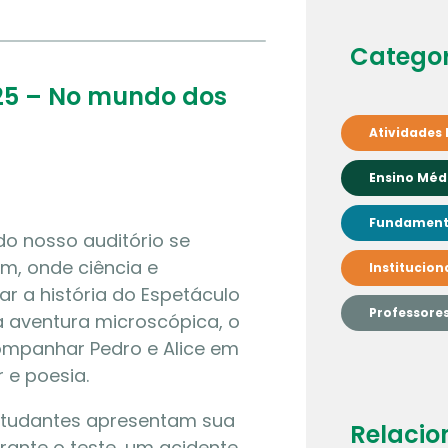
Categor
025 – No mundo dos
Atividades 
Ensino Méd
Fundamenta
do nosso auditório se
m, onde ciência e
Institucion
r a história do Espetáculo
Professore
a aventura microscópica, o
ompanhar Pedro e Alice em
 e poesia.
tudantes apresentam sua
Relacio
rante o teste, um acidente