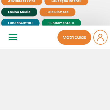
Atividades Extra
Educação Infantil
Ensino Médio
Fala Diretora
Fundamental I
Fundamental II
Institucional
Integral
Matrículas
Pinheiro Solidário
Professores
Sem categoria
Relacionados