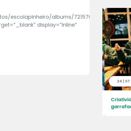
hotos/escolapinheiro/albums/72157665997169726″
rget=”_blank” display=”inline”
 | 2026
24 | 07 
ao Parque Ecológico da Cantareira –
Criativid
 Engordador
garrafac