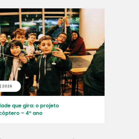
| 2026
20 | 07 | 
ade que gira: o projeto
Aprender, 
óptero – 4º ano