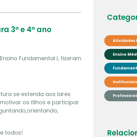
Categor
ura 3º e 4º ano
Atividades 
Ensino Méd
Ensino Fundamental I, fizeram
Fundamenta
Institucion
itura se estenda aos lares
Professore
otivar os filhos e participar
erguntando,orientando,
Relacio
e todos!