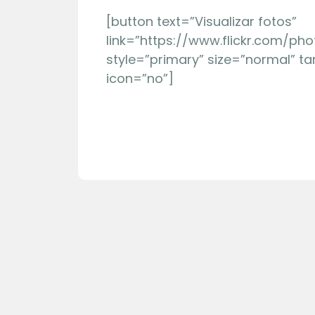
[button text=”Visualizar fotos”
link=”https://www.flickr.com/p
style=”primary” size=”normal” ta
icon=”no”]
27 | 07
Visita 
Núcleo