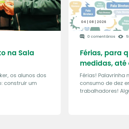
04 | 08 | 2026
0 comentários
5
o na Sala
Férias, para 
medidas, até 
ker, os alunos dos
Férias! Palavrinha
: construir um
consumo de dez en
trabalhadores! Al