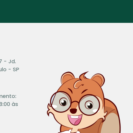
7 - Jd.
lo - SP
mento:
8:00 às