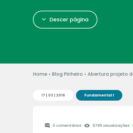
Descer página
Home
•
Blog Pinheiro
•
Abertura projeto de
17 | 03 | 2016
Fundamental I
0 comentários
5765 visualizações