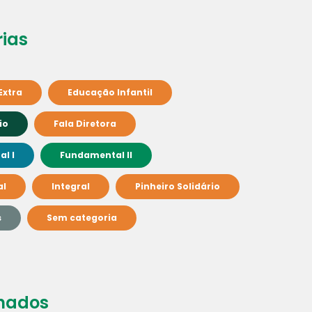
ias
Extra
Educação Infantil
io
Fala Diretora
l I
Fundamental II
al
Integral
Pinheiro Solidário
s
Sem categoria
nados