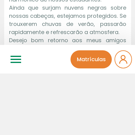
Ainda que surjam nuvens negras sobre
nossas cabeças, estejamos protegidos. Se
trouxerem chuvas de verão, passarão
rapidamente e refrescarão a atmosfera.
Desejo bom retorno aos meus amigos
diretores, coordenadores, professores,
funcionários e alunos e que Deus nos
Matrículas
acompanhe nessa jornada que se abre e
esteja conosco iluminando nossas mentes.
Amém!
Sonia Regina P. G. Pinheiro