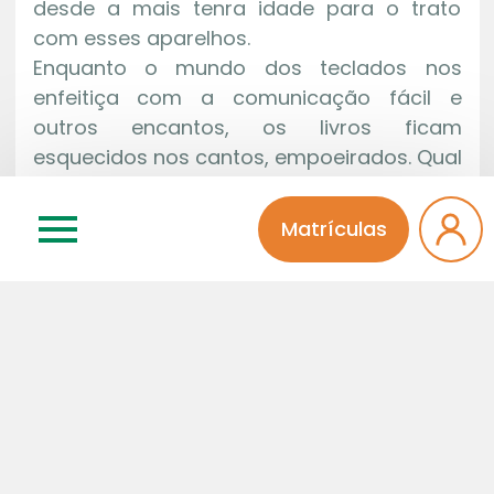
desde a mais tenra idade para o trato
com esses aparelhos.
Enquanto o mundo dos teclados nos
enfeitiça com a comunicação fácil e
outros encantos, os livros ficam
esquecidos nos cantos, empoeirados. Qual
é a vantagem de ficar lendo um livro
enquanto as telas nos convidam às
Matrículas
facilidades do visual rápido e mastigado?
Com a facilidade que os meninos estão
tendo de se isolar do mundo real e das
responsabilidades quando estão à mercê
de telas e teclados, fica muito distante a
ideia de sociedade, de comunidade e de
participação.
Que cada família reflita sobre o uso
dessas tecnologias e regre horários e