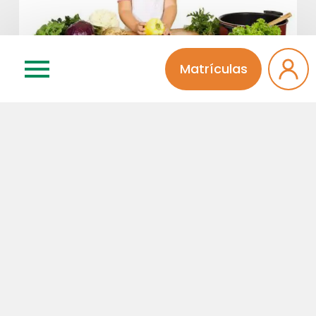
Matrículas
23 | 05 | 2017
Todas as categorias
0 comentários
3992 visualizações
Palestra Alimentação
Saudável