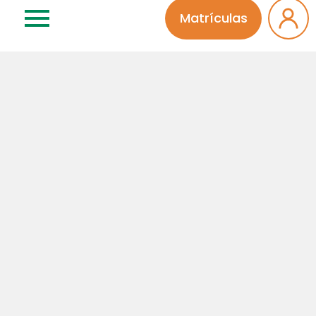
Matrículas
26 | 10 | 2025
Todas as categorias
0 comentários
4669 visualizações
Soneca de Camomila:
um sonho de atividade
no Maternal